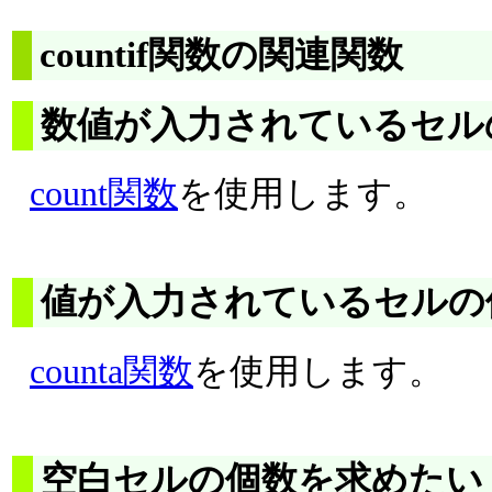
countif関数の関連関数
数値が入力されているセル
count関数
を使用します。
値が入力されているセルの
counta関数
を使用します。
空白セルの個数を求めたい